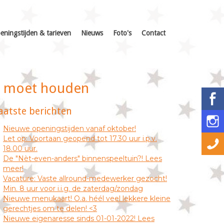
eningstijden & tarieven
Nieuws
Foto's
Contact
ee moet houden
aatste berichten
Nieuwe openingstijden vanaf oktober!
Let op: Voortaan geopend tot 17.30 uur i.p.v.
18.00 uur.
De "Nèt-even-anders" binnenspeeltuin?! Lees
meer!
Vacature: Vaste allround-medewerker gezocht!
Min. 8 uur voor i.i.g. de zaterdag/zondag
Nieuwe menukaart! O.a. héél veel lekkere kleine
gerechtjes om te delen! <3
Nieuwe eigenaresse sinds 01-01-2022! Lees