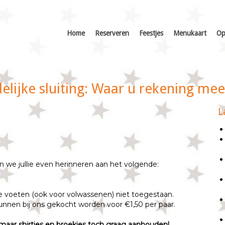
Home
Reserveren
Feestjes
Menukaart
Op
elijke sluiting: Waar u rekening m
L
n we jullie even herinneren aan het volgende:
te voeten (ook voor volwassenen) niet toegestaan.
nnen bij ons gekocht worden voor €1,50 per paar.
 maar shirtjes en broekjes toch graag aanhouden!