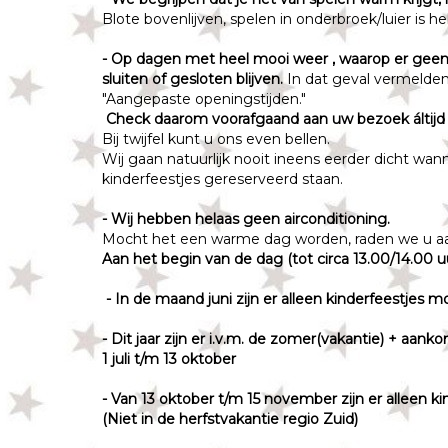
Blote bovenlijven, spelen in onderbroek/luier is h
- Op dagen met heel mooi weer , waarop er geen 
sluiten of gesloten blijven.
In dat geval vermelde
"Aangepaste openingstijden."
Check daarom voorafgaand aan uw bezoek áltijd
Bij twijfel kunt u ons even bellen.
Wij gaan natuurlijk nooit ineens eerder dicht wan
kinderfeestjes gereserveerd staan.
- Wij hebben helaas geen airconditioning.
Mocht het een warme dag worden, raden we u aa
Aan het begin van de dag (tot circa 13.00/14.00 uu
- In de maand juni zijn er alleen kinderfeestjes 
- Dit jaar zijn er i.v.m. de zomer(vakantie) + aank
1 juli t/m 13 oktober
- Van 13 oktober t/m 15 november zijn er alleen k
(Niet in de herfstvakantie regio Zuid)