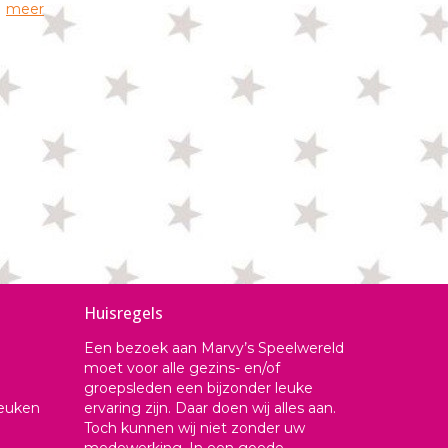
meer
Huisregels
Een bezoek aan Marvy’s Speelwereld
moet voor alle gezins- en/of
groepsleden een bijzonder leuke
keuken
ervaring zijn. Daar doen wij alles aan.
Toch kunnen wij niet zonder uw