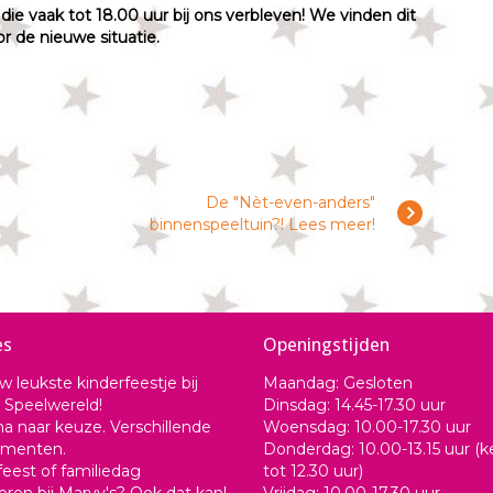
e vaak tot 18.00 uur bij ons verbleven! We vinden dit
or de nieuwe situatie.
De "Nèt-even-anders"
binnenspeeltuin?! Lees meer!
es
Openingstijden
w leukste kinderfeestje bij
Maandag: Gesloten
 Speelwereld!
Dinsdag: 14.45-17.30 uur
a naar keuze. Verschillende
Woensdag: 10.00-17.30 uur
ementen.
Donderdag: 10.00-13.15 uur (
feest of familiedag
tot 12.30 uur)