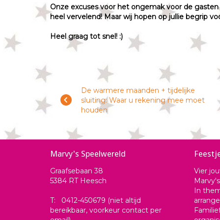
Onze excuses voor het ongemak voor de gasten di
heel vervelend! Maar wij hopen op jullie begrip vo
Heel graag tot snel! :)
De warmere maanden + tijdelijke
sluiting: Waar u rekening mee moet
houden
Marvy's Speelwereld
Feestj
Graafsebaan 38
Vier jou
5384 RT Heesch
Marvy's
In them
T: 0412-450679 (niet altijd
arrang
bereikbaar, voorkeur contact per
Familie