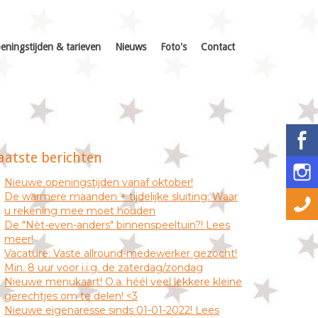
eningstijden & tarieven
Nieuws
Foto's
Contact
aatste berichten
Nieuwe openingstijden vanaf oktober!
De warmere maanden + tijdelijke sluiting: Waar
u rekening mee moet houden
De "Nèt-even-anders" binnenspeeltuin?! Lees
meer!
Vacature: Vaste allround-medewerker gezocht!
Min. 8 uur voor i.i.g. de zaterdag/zondag
Nieuwe menukaart! O.a. héél veel lekkere kleine
gerechtjes om te delen! <3
Nieuwe eigenaresse sinds 01-01-2022! Lees