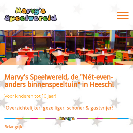
Marvy's Speelwereld,
de "Nét-even-
anders binnenspeeltuin" in Heesch
!
Voor kinderen tot 10 jaar!
Overzichtelijker, gezelliger, schoner & gastvrijer!
Belangrijk: