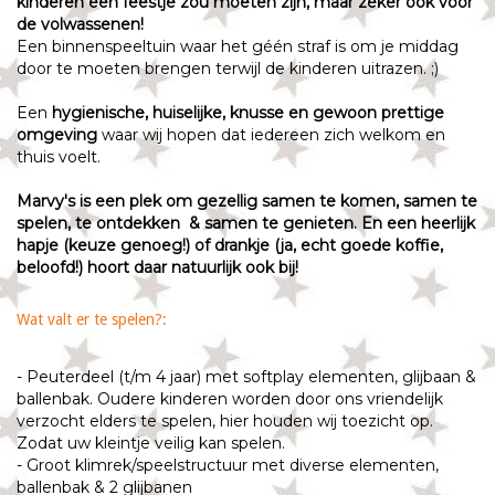
kinderen een feestje zou moeten zijn, maar zeker ook voor
de volwassenen!
Een binnenspeeltuin waar het géén straf is om je middag
door te moeten brengen terwijl de kinderen uitrazen. ;)
Een
hygienische, huiselijke, knusse en gewoon prettige
omgeving
waar wij hopen dat iedereen zich welkom en
thuis voelt.
Marvy's is een plek om gezellig samen te komen, samen te
spelen, te ontdekken & samen te genieten. En een heerlijk
hapje (keuze genoeg!) of drankje (ja, echt goede koffie,
beloofd!) hoort daar natuurlijk ook bij!
Wat valt er te spelen?:
- Peuterdeel (t/m 4 jaar) met softplay elementen, glijbaan &
ballenbak. Oudere kinderen worden door ons vriendelijk
verzocht elders te spelen, hier houden wij toezicht op.
Zodat uw kleintje veilig kan spelen.
- Groot klimrek/speelstructuur met diverse elementen,
ballenbak & 2 glijbanen