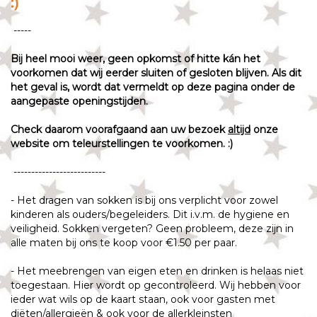
:)
-----
Bij heel mooi weer, geen opkomst of hitte kán het
voorkomen dat wij eerder sluiten of gesloten blijven. Als dit
het geval is, wordt dat vermeldt op deze pagina onder de
aangepaste openingstijden.
Check daarom voorafgaand aan uw bezoek
altijd
onze
website om teleurstellingen te voorkomen. :)
--------------------------
- Het dragen van sokken is bij ons verplicht voor zowel
kinderen als ouders/begeleiders. Dit i.v.m. de hygiene en
veiligheid. Sokken vergeten? Geen probleem, deze zijn in
alle maten bij ons te koop voor €1.50 per paar.
- Het meebrengen van eigen eten en drinken is helaas niet
toegestaan. Hier wordt op gecontroleerd. Wij hebben voor
ieder wat wils op de kaart staan, ook voor gasten met
diëten/allergieën & ook voor de allerkleinsten