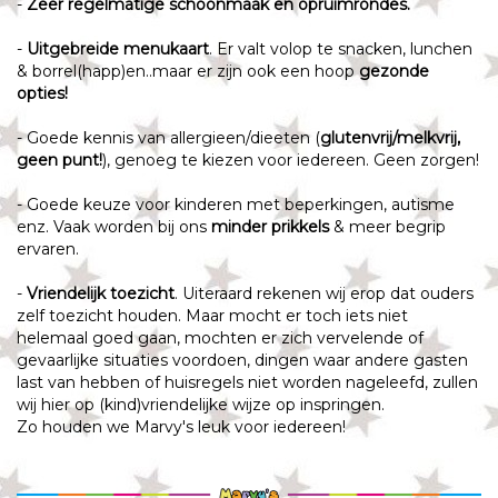
-
Zeer regelmatige schoonmaak en opruimrondes.
-
Uitgebreide
menukaart
. Er valt volop te snacken, lunchen
& borrel(happ)en..maar er zijn ook een hoop
gezonde
opties!
- Goede kennis van allergieen/dieeten (
glutenvrij/melkvrij,
geen punt!
), genoeg te kiezen voor iedereen. Geen zorgen!
- Goede keuze voor kinderen met beperkingen, autisme
enz. Vaak worden bij ons
minder prikkels
& meer begrip
ervaren.
-
Vriendelijk
toezicht
. Uiteraard rekenen wij erop dat ouders
zelf toezicht houden. Maar mocht er toch iets niet
helemaal goed gaan, mochten er zich vervelende of
gevaarlijke situaties voordoen, dingen waar andere gasten
last van hebben of huisregels niet worden nageleefd, zullen
wij hier op (kind)vriendelijke wijze op inspringen.
Zo houden we Marvy's leuk voor iedereen!