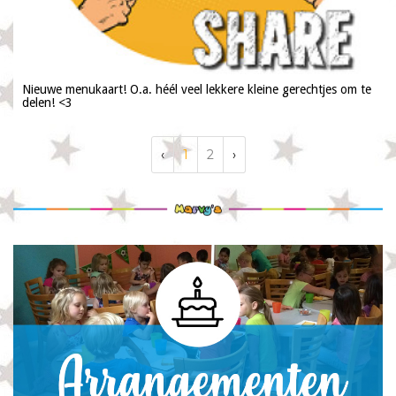
Nieuwe menukaart! O.a. héél veel lekkere kleine gerechtjes om te
delen! <3
‹
1
2
›